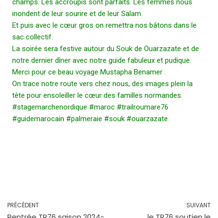
champs. Les accroupis sont parfaits. Les femmes nous
inondent de leur sourire et de leur Salam.
Et puis avec le cœur gros on remettra nos bâtons dans le
sac collectif.
La soirée sera festive autour du Souk de Ouarzazate et de
notre dernier dîner avec notre guide fabuleux et pudique.
Merci pour ce beau voyage
Mustapha Benamer
.
On trace notre route vers chez nous, des images plein la
tête pour ensoleiller le cœur des familles normandes.
#stagemarchenordique
#maroc
#trailroumare76
#guidemarocain
#palmeraie
#souk
#ouarzazate
PRÉCÉDENT
SUIVANT
Rentrée TR76 saison 2024-
le TR76 soutien le