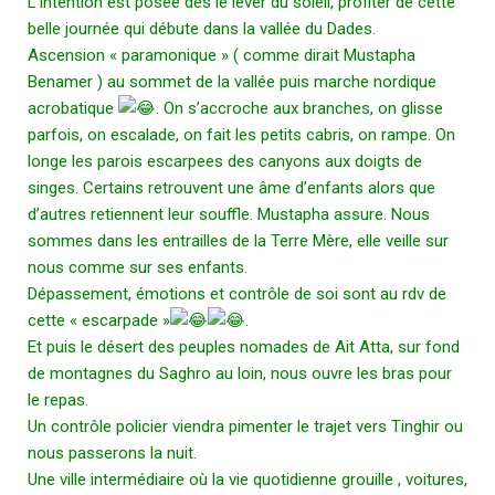
L’intention est posée dès le lever du soleil, profiter de cette
belle journée qui débute dans la vallée du Dades.
Ascension « paramonique » ( comme dirait
Mustapha
Benamer
) au sommet de la vallée puis marche nordique
acrobatique
. On s’accroche aux branches, on glisse
parfois, on escalade, on fait les petits cabris, on rampe. On
longe les parois escarpees des canyons aux doigts de
singes. Certains retrouvent une âme d’enfants alors que
d’autres retiennent leur souffle. Mustapha assure. Nous
sommes dans les entrailles de la Terre Mère, elle veille sur
nous comme sur ses enfants.
Dépassement, émotions et contrôle de soi sont au rdv de
cette « escarpade »
.
Et puis le désert des peuples nomades de Ait Atta, sur fond
de montagnes du Saghro au loin, nous ouvre les bras pour
le repas.
Un contrôle policier viendra pimenter le trajet vers Tinghir ou
nous passerons la nuit.
Une ville intermédiaire où la vie quotidienne grouille , voitures,