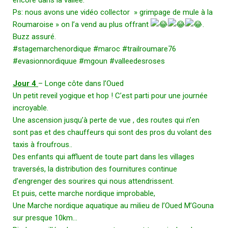
encore dans la vallée.
Ps: nous avons une vidéo collector » grimpage de mule à la
Roumaroise » on l’a vend au plus offrant
.
Buzz assuré.
#stagemarchenordique
#maroc
#trailroumare76
#evasionnordiquue
#mgoun
#valleedesroses
Jour 4
– Longe côte dans l’Oued
Un petit reveil yogique et hop ! C’est parti pour une journée
incroyable.
Une ascension jusqu’à perte de vue , des routes qui n’en
sont pas et des chauffeurs qui sont des pros du volant des
taxis à froufrous..
Des enfants qui affluent de toute part dans les villages
traversés, la distribution des fournitures continue
d’engrenger des sourires qui nous attendrissent.
Et puis, cette marche nordique improbable,
Une Marche nordique aquatique au milieu de l’Oued M’Gouna
sur presque 10km…