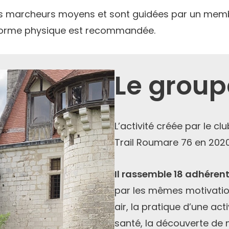
s marcheurs moyens et sont guidées par un memb
 forme physique est recommandée.
Le group
L’activité créée par le cl
Trail Roumare 76 en 2020
Il rassemble 18 adhére
par les mêmes motivations
air, la pratique d’une ac
santé, la découverte de n